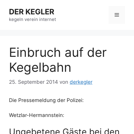
Zum
DER KEGLER
Inhalt
Menü
springen
kegeln verein internet
Einbruch auf der
Kegelbahn
25. September 2014
von
derkegler
Die Pressemeldung der Polizei:
Wetzlar-Hermannstein:
Ungebetene Gäste bei den